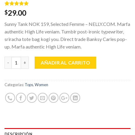
Valorado
2
29.00
$
con
4.50
de 5 en
Sunny Tank NOK 159, Selected Femme – NELLY.COM. Marfa
base a
valoraciones
authentic High Life veniam. Tumblr post-ironic typewriter,
de clientes
sriracha tote bag kogi you. Direct trade Banksy Carles pop-
up. Marfa authentic High Life veniam.
Cantidad
AÑADIR AL CARRITO
Categorías:
Tops
,
Women
DESCRIPCIÓN