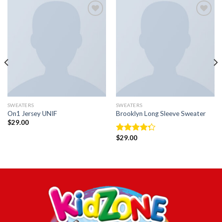
Añadir
Añadir
a la
a la
lista de
lista de
deseos
deseos
SWEATERS
SWEATERS
On1 Jersey UNIF
Brooklyn Long Sleeve Sweater
$
29.00
$
29.00
Valorado
con
4.00
de 5