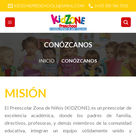
Skip
KIDZONEPRESCHOOL1@GMAIL.COM
(+57) 300 766 7255
to
content
CONÓZCANOS
INICIO
CONÓZCANOS
/
MISIÓN
El Preescolar Zona de Niños (KIDZONE), es un preescolar de
excelencia académica, donde los padres de familia,
directivos, profesoras, y demás miembros de la comunidad
educativa, integran un equipo sólidamente unido y