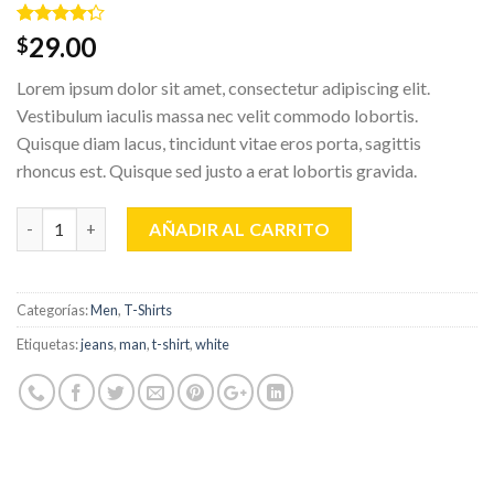
Valorado
4
29.00
$
con
4.00
de 5 en
Lorem ipsum dolor sit amet, consectetur adipiscing elit.
base a
valoraciones
Vestibulum iaculis massa nec velit commodo lobortis.
de
Quisque diam lacus, tincidunt vitae eros porta, sagittis
clientes
rhoncus est. Quisque sed justo a erat lobortis gravida.
Cantidad
AÑADIR AL CARRITO
Categorías:
Men
,
T-Shirts
Etiquetas:
jeans
,
man
,
t-shirt
,
white