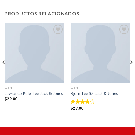
PRODUCTOS RELACIONADOS
Añadir
Añadir
a la
a la
lista de
lista de
deseos
deseos
MEN
MEN
Lawrance Polo Tee Jack & Jones
Bjorn Tee SS Jack & Jones
$
29.00
$
29.00
Valorado
con
3.50
de 5