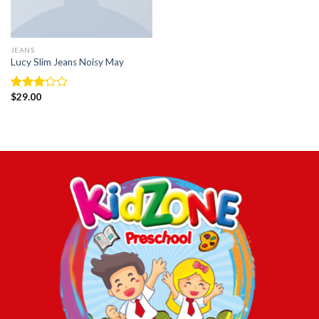
JEANS
Lucy Slim Jeans Noisy May
$
29.00
Valorado
con
3.00
de
5